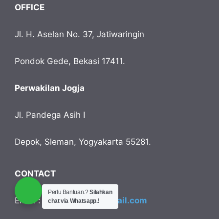
OFFICE
Jl. H. Aselan No. 37, Jatiwaringin
Pondok Gede, Bekasi 17411.
Perwakilan Jogja
Jl. Pandega Asih I
Depok, Sleman, Yogyakarta 55281.
CONTACT
Perlu Bantuan.?
Silahkan
Email :
ratutravel02@gmail.com
chat via Whatsapp.!