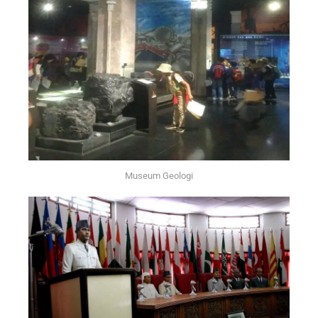
Museum Geologi
Salah satu museum yg wajib
dikunjungi oleh pelajar ut
mengenal lebih dalam tentang
Geologi dan kebumian. Memiliki
bermacam koleksi berupa
materi-materi geologi, mulai dari
fosil, batuan, hingga mineral.
Semuanya merupakan hasil dari
pengumpulan selama kerja
lapangan di Indonesia sejak 1850.
Museum Geologi
Klik Di Sini