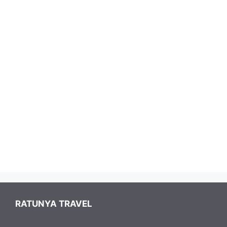
Ratunya Travel
Ratunya Travel
RATUNYA TRAVEL