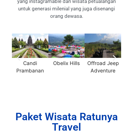
yang instagramable dan wisata petualangan
untuk generasi milenial yang juga disenangi
orang dewasa.
Candi
Obelix Hills
Offroad Jeep
Jee
Prambanan
Adventure
La
Paket Wisata Ratunya
Travel