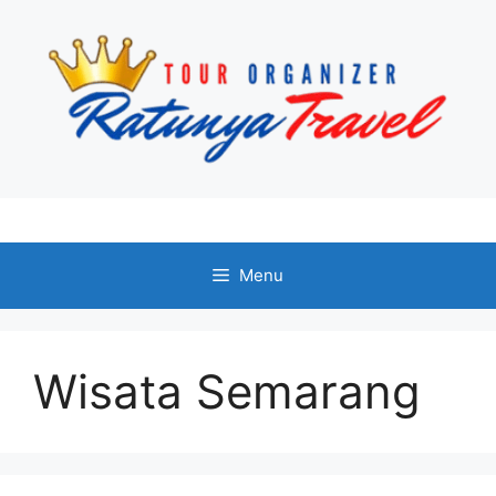
Langsung
ke
isi
Menu
Wisata Semarang