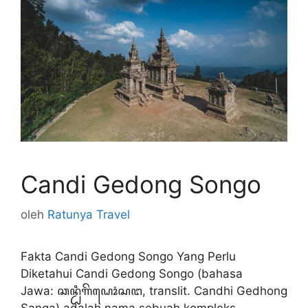
Candi Gedong Songo
oleh
Ratunya Travel
Fakta Candi Gedong Songo Yang Perlu
Diketahui Candi Gedong Songo (bahasa
Jawa: ꦕꦤ꧀ꦝꦶꦒꦼꦝꦺꦴꦁꦱꦔ, translit. Candhi Gedhong