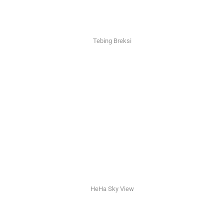
kaliadem dan offroad di
Kalikuning.
Tebing Breksi
Klik Di Sini
HeHa Sky View