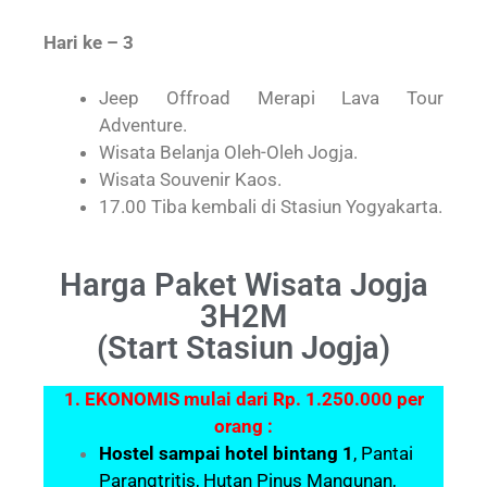
Hari ke – 3
Jeep Offroad Merapi Lava Tour
Adventure.
Wisata Belanja Oleh-Oleh Jogja.
Wisata Souvenir Kaos.
17.00 Tiba kembali di Stasiun Yogyakarta.
Harga Paket Wisata Jogja
3H2M
(Start Stasiun Jogja)
1. EKONOMIS mulai dari Rp. 1.250
.000 per
orang :
Hostel sampai hotel bintang 1
, Pantai
Parangtritis, Hutan Pinus Mangunan
,