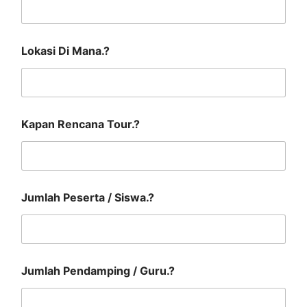
P
Lokasi Di Mana.?
a
k
e
t
T
o
Kapan Rencana Tour.?
u
r
K
a
p
a
Jumlah Peserta / Siswa.?
n
Jumlah Pendamping / Guru.?