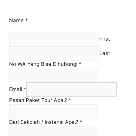
Name
*
First
Last
No WA Yang Bisa Dihubungi
*
Email
*
Pesan Paket Tour Apa.?
*
Dari Sekolah / Instansi Apa.?
*