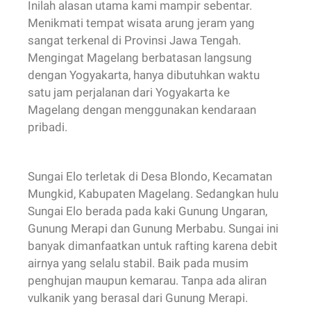
Inilah alasan utama kami mampir sebentar.
Menikmati tempat wisata arung jeram yang
sangat terkenal di Provinsi Jawa Tengah.
Mengingat Magelang berbatasan langsung
dengan Yogyakarta, hanya dibutuhkan waktu
satu jam perjalanan dari Yogyakarta ke
Magelang dengan menggunakan kendaraan
pribadi.
Sungai Elo terletak di Desa Blondo, Kecamatan
Mungkid, Kabupaten Magelang. Sedangkan hulu
Sungai Elo berada pada kaki Gunung Ungaran,
Gunung Merapi dan Gunung Merbabu. Sungai ini
banyak dimanfaatkan untuk rafting karena debit
airnya yang selalu stabil. Baik pada musim
penghujan maupun kemarau. Tanpa ada aliran
vulkanik yang berasal dari Gunung Merapi.