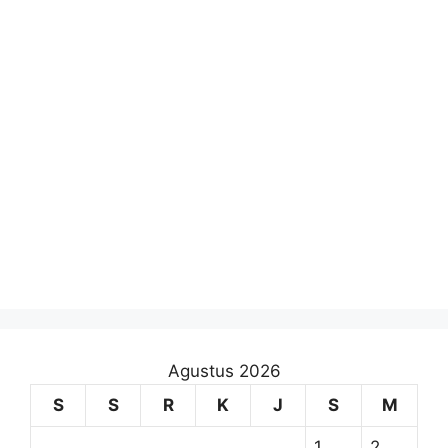
Agustus 2026
S
S
R
K
J
S
M
1
2