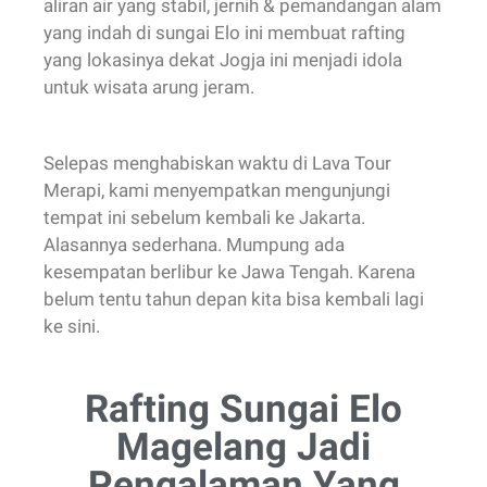
aliran air yang stabil, jernih & pemandangan alam
yang indah di sungai Elo ini membuat rafting
yang lokasinya dekat Jogja ini menjadi idola
untuk wisata arung jeram.
Selepas menghabiskan waktu di Lava Tour
Merapi, kami menyempatkan mengunjungi
tempat ini sebelum kembali ke Jakarta.
Alasannya sederhana. Mumpung ada
kesempatan berlibur ke Jawa Tengah. Karena
belum tentu tahun depan kita bisa kembali lagi
ke sini.
Rafting Sungai Elo
Magelang Jadi
Pengalaman Yang