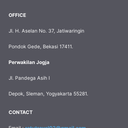
OFFICE
Jl. H. Aselan No. 37, Jatiwaringin
Pondok Gede, Bekasi 17411.
Perwakilan Jogja
Jl. Pandega Asih I
Depok, Sleman, Yogyakarta 55281.
CONTACT