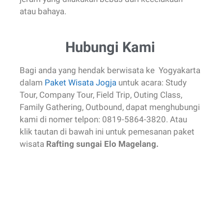
atau bahaya.
Hubungi Kami
Bagi anda yang hendak berwisata ke Yogyakarta
dalam
Paket Wisata Jogja
untuk acara: Study
Tour, Company Tour, Field Trip, Outing Class,
Family Gathering, Outbound, dapat menghubungi
kami di nomer telpon: 0819-5864-3820. Atau
klik tautan di bawah ini untuk pemesanan paket
wisata
Rafting sungai Elo Magelang.