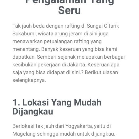
Seru
Tak jauh beda dengan rafting di Sungai Citarik
Sukabumi, wisata arung jeram di sini juga
menawarkan petualangan rafting yang
menantang. Banyak keseruan yang bisa kami
dapatkan. Sembari sejenak melupakan berbagai
kesibukan pekerjaan di Jakarta. Keseruan apa
saja yang bisa didapat di sini.? Berikut ulasan
selengkapnya.
1. Lokasi Yang Mudah
Dijangkau
Berlokasi tak jauh dari Yogyakarta, yaitu di
Magelang sehingga mudah untuk dijangkau.