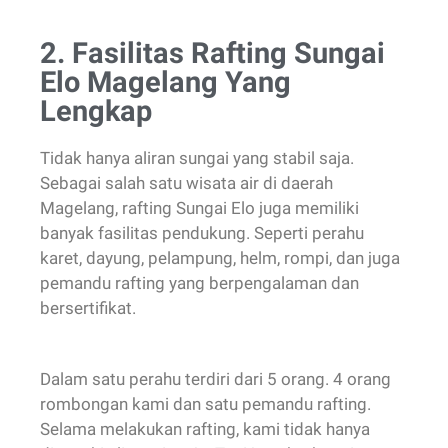
2. Fasilitas Rafting Sungai
Elo Magelang Yang
Lengkap
Tidak hanya aliran sungai yang stabil saja.
Sebagai salah satu wisata air di daerah
Magelang, rafting Sungai Elo juga memiliki
banyak fasilitas pendukung. Seperti perahu
karet, dayung, pelampung, helm, rompi, dan juga
pemandu rafting yang berpengalaman dan
bersertifikat.
Dalam satu perahu terdiri dari 5 orang. 4 orang
rombongan kami dan satu pemandu rafting.
Selama melakukan rafting, kami tidak hanya