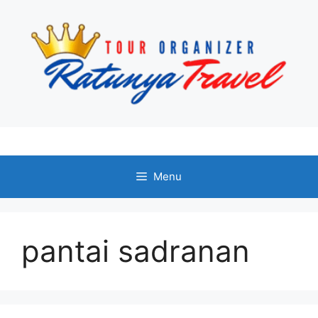
Langsung
ke
isi
Menu
pantai sadranan