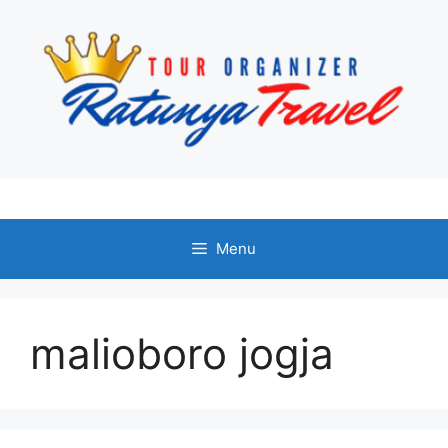
Langsung
ke
isi
Menu
malioboro jogja