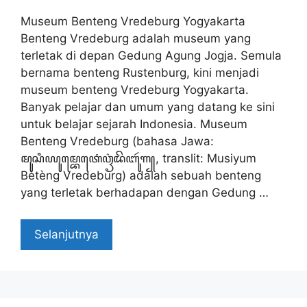
Museum Benteng Vredeburg Yogyakarta
Benteng Vredeburg adalah museum yang
terletak di depan Gedung Agung Jogja. Semula
bernama benteng Rustenburg, kini menjadi
museum benteng Vredeburg Yogyakarta.
Banyak pelajar dan umum yang datang ke sini
untuk belajar sejarah Indonesia. Museum
Benteng Vredeburg (bahasa Jawa:
ꦩꦸꦱꦶꦪꦸꦩ꧀ꦧꦺꦠꦺꦁꦮ꦳ꦽꦢꦼꦧꦸꦂꦒ꧀, translit: Musiyum
Bètèng Vredeburg) adalah sebuah benteng
yang terletak berhadapan dengan Gedung …
Selanjutnya