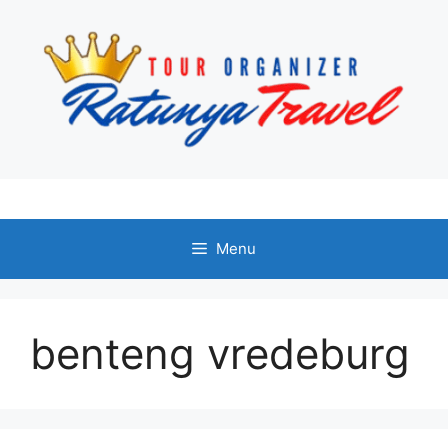
Langsung
ke
isi
Menu
benteng vredeburg