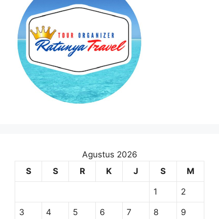
Agustus 2026
S
S
R
K
J
S
M
1
2
3
4
5
6
7
8
9