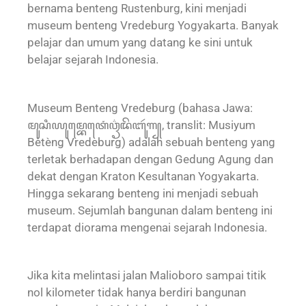
bernama benteng Rustenburg, kini menjadi
museum benteng Vredeburg Yogyakarta. Banyak
pelajar dan umum yang datang ke sini untuk
belajar sejarah Indonesia.
Museum Benteng Vredeburg (bahasa Jawa:
ꦩꦸꦱꦶꦪꦸꦩ꧀ꦧꦺꦠꦺꦁꦮ꦳ꦽꦢꦼꦧꦸꦂꦒ꧀, translit: Musiyum
Bètèng Vredeburg) adalah sebuah benteng yang
terletak berhadapan dengan Gedung Agung dan
dekat dengan Kraton Kesultanan Yogyakarta.
Hingga sekarang benteng ini menjadi sebuah
museum. Sejumlah bangunan dalam benteng ini
terdapat diorama mengenai sejarah Indonesia.
Jika kita melintasi jalan Malioboro sampai titik
nol kilometer tidak hanya berdiri bangunan