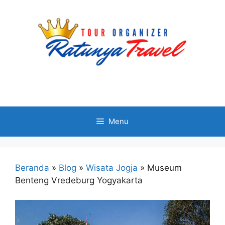
Menu
Beranda
»
Blog
»
Wisata Jogja
»
Museum
Benteng Vredeburg Yogyakarta