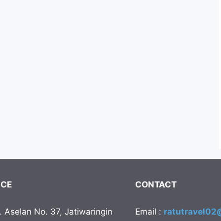
ICE
CONTACT
H. Aselan No. 37, Jatiwaringin
Email :
ratutravel0