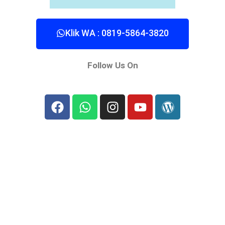
Klik WA : 0819-5864-3820
Follow Us On