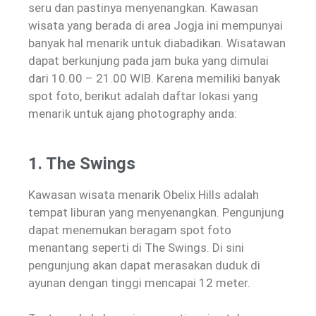
seru dan pastinya menyenangkan. Kawasan
wisata yang berada di area Jogja ini mempunyai
banyak hal menarik untuk diabadikan. Wisatawan
dapat berkunjung pada jam buka yang dimulai
dari 10.00 – 21.00 WIB. Karena memiliki banyak
spot foto, berikut adalah daftar lokasi yang
menarik untuk ajang photography anda:
1. The Swings
Kawasan wisata menarik Obelix Hills adalah
tempat liburan yang menyenangkan. Pengunjung
dapat menemukan beragam spot foto
menantang seperti di The Swings. Di sini
pengunjung akan dapat merasakan duduk di
ayunan dengan tinggi mencapai 12 meter.