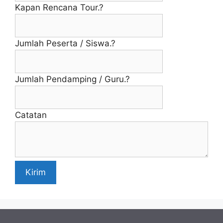
Kapan Rencana Tour.?
Jumlah Peserta / Siswa.?
Jumlah Pendamping / Guru.?
Catatan
Kirim