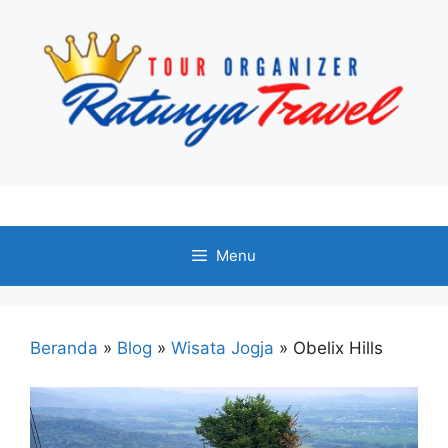
Menu
Beranda
»
Blog
»
Wisata Jogja
»
Obelix Hills