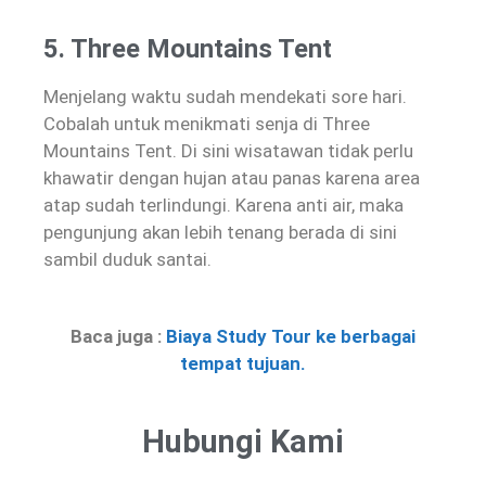
5. Three Mountains Tent
Menjelang waktu sudah mendekati sore hari.
Cobalah untuk menikmati senja di Three
Mountains Tent. Di sini wisatawan tidak perlu
khawatir dengan hujan atau panas karena area
atap sudah terlindungi. Karena anti air, maka
pengunjung akan lebih tenang berada di sini
sambil duduk santai.
Baca juga :
Biaya Study Tour ke berbagai
tempat tujuan.
Hubungi Kami