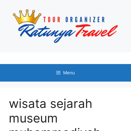
Langsung
ke
isi
Menu
wisata sejarah
museum