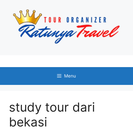
Langsung
ke
isi
Menu
study tour dari
bekasi