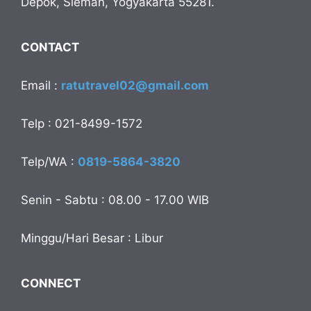
Depok, Sleman, Yogyakarta 55281.
CONTACT
Email :
ratutravel02@gmail.com
Telp : 021-8499-1572
Telp/WA :
0819-5864-3820
Senin - Sabtu : 08.00 - 17.00 WIB
Minggu/Hari Besar : Libur
CONNECT