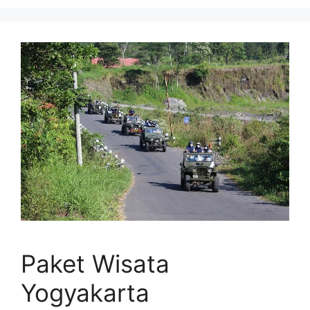
Paket Wisata
Yogyakarta