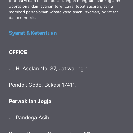
potensi wisata di Indonesia. Dengan menghadirkan kegiatan
operasional dan layanan terencana, tepat sasaran, serta
memberi pengalaman wisata yang aman, nyaman, berkesan
dan ekonomis.
Syarat & Ketentuan
OFFICE
Jl. H. Aselan No. 37, Jatiwaringin
Pondok Gede, Bekasi 17411.
Perwakilan Jogja
Jl. Pandega Asih I