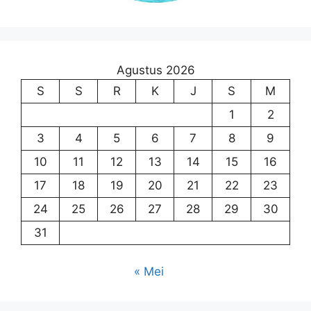
Agustus 2026
S
S
R
K
J
S
M
1
2
3
4
5
6
7
8
9
10
11
12
13
14
15
16
17
18
19
20
21
22
23
24
25
26
27
28
29
30
31
« Mei