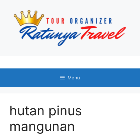
Langsung
ke
isi
Menu
hutan pinus
mangunan