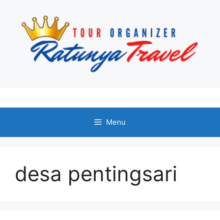
Langsung
ke
isi
Menu
desa pentingsari