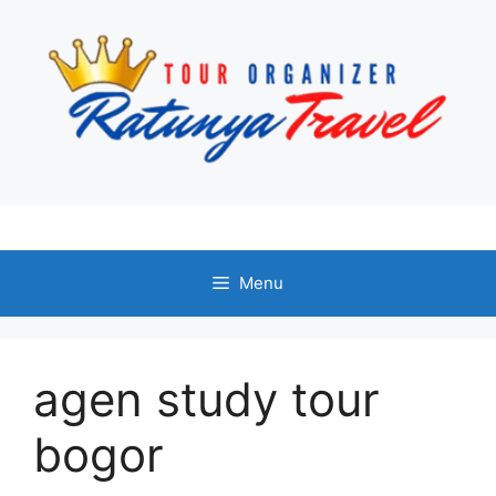
Langsung
ke
isi
Menu
agen study tour
bogor